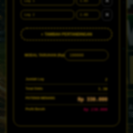
✕
✕
+ TAMBAH PERTANDINGAN
MODAL TARUHAN (Rp)
Jumlah Leg
2
Total Odds
3.30
POTENSI MENANG
Rp 330.000
Profit Bersih
Rp 230.000