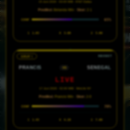
15 Juni 2026 · 03:00 WIB · AT&T Dallas
Prediksi:
Belanda Win ·
Skor:
2-1
65%
CONF
1
1.65
X
3.80
2
5.00
GRUP I
PRANCIS
SENEGAL
VS
LIVE
17 Juni 2026 · 02:00 WIB · MetLife NY
Prediksi:
Prancis Win ·
Skor:
2-0
78%
CONF
1
1.45
X
4.20
2
7.00