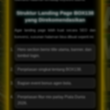
Struktur Landing Page BOX138
yang Direkomendasikan
Agar landing page lebih kuat secara SEO dan
konversi, susunan halaman bisa dibuat seperti ini:
Hero section berisi title utama, banner, dan
tombol login.
Penjelasan singkat tentang BOX138.
Bagian event bonus agen bola.
Penjelasan fitur mix parlay Piala Dunia
2026.