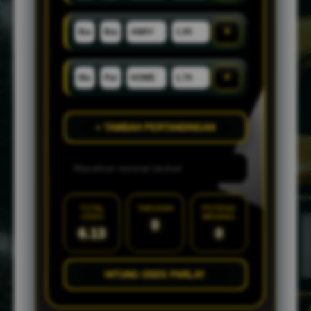
×
×
+ TAMBAH PERTANDINGAN
TOTAL
TARUHAN
POTENSI
ODDS
MENANG
0
6.13
0
HITUNG ODDS PARLAY