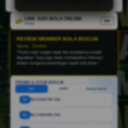
LINK JUDI BOLA ONLINE
Info
Verified
REVIEW MEMBER BOLA BOX138
PROMO & FITUR BOX138
HDC
HT/FT
Correct Score
3x
Rp 6.929.700 / bln
6x
Rp 3.464.900 / bln