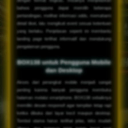
dengan format ringkas, misalnya menjelaskan
bahwa pengguna dapat memilih beberapa
pertandingan, melihat informasi odds, memahami
detail tiket, lalu mengikuti event sesuai ketentuan
yang berlaku. Penjelasan seperti ini membantu
landing page terlihat informatif dan mendukung
pengalaman pengguna.
BOX138 untuk Pengguna Mobile
dan Desktop
Akses dari perangkat mobile menjadi sangat
penting karena banyak pengguna membuka
halaman melalui smartphone. BOX138 sebaiknya
memiliki desain responsif agar tampilan tetap rapi
ketika dibuka dari layar kecil maupun desktop.
Tombol utama harus terlihat jelas, teks mudah