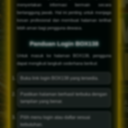
menyertakan informasi bermain secara
bertanggung jawab. Hal ini penting untuk menjaga
kesan profesional dan membuat halaman terlihat
lebih aman bagi pengguna dewasa.
Panduan Login BOX138
Untuk masuk ke halaman BOX138, pengguna
dapat mengikuti langkah sederhana berikut:
Buka link login BOX138 yang tersedia.
Pastikan halaman berhasil terbuka dengan
tampilan yang benar.
Pilih menu login atau daftar sesuai
kebutuhan.