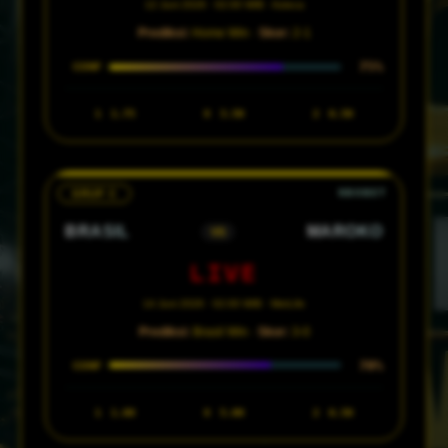
12 Juni 2026 · 02:00 WIB · Azteca
Prediksi:
Home Win ·
Skor:
2-1
75%
CONF
1
1.75
X
3.50
2
6.50
GRUP C
BRASIL
MAROKO
VS
LIVE
14 Juni 2026 · 02:00 WIB · MetLife
Prediksi:
Brasil Win ·
Skor:
3-0
70%
CONF
1
1.60
X
5.00
2
6.50