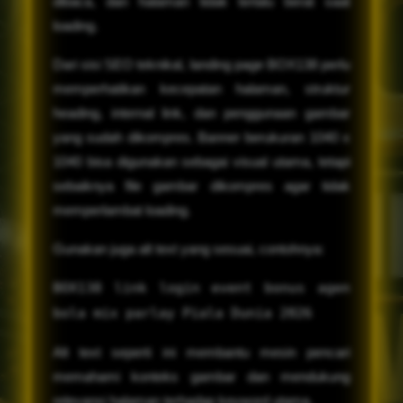
dibaca, dan halaman tidak terlalu berat saat
loading.
Dari sisi SEO teknikal, landing page BOX138 perlu
memperhatikan kecepatan halaman, struktur
heading, internal link, dan penggunaan gambar
yang sudah dikompres. Banner berukuran 1040 x
1040 bisa digunakan sebagai visual utama, tetapi
sebaiknya file gambar dikompres agar tidak
memperlambat loading.
Gunakan juga alt text yang sesuai, contohnya:
BOX138 link login event bonus agen
bola mix parlay Piala Dunia 2026
Alt text seperti ini membantu mesin pencari
memahami konteks gambar dan mendukung
relevansi halaman terhadap keyword utama.