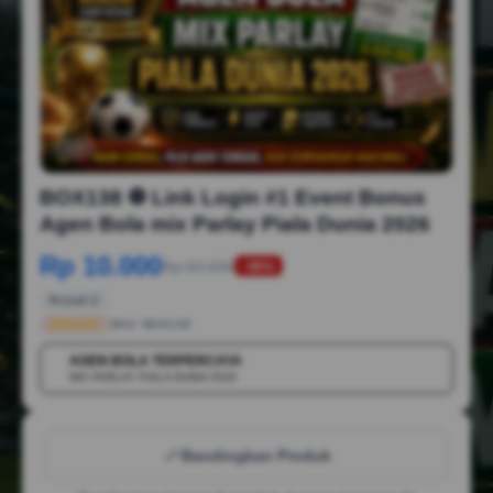
1/6
BOX138 ⚽️ Link Login #1 Event Bonus
Agen Bola mix Parlay Piala Dunia 2026
Rp 10.000
Rp 50.000
-88%
Terjual 2
BOX138
SKU:
BOX138
AGEN BOLA TERPERCAYA
💳
MIX PARLAY PIALA DUNIA 2026
Bandingkan Produk