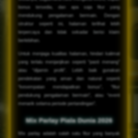
bonus tersedia, dan apa saja fitur yang
mendukung pengalaman bermain. Dengan
struktur seperti ini, halaman terlihat lebih
terpercaya dan tidak sekadar berisi klaim
berlebihan.
Untuk menjaga kualitas halaman, hindari kalimat
yang terlalu menjanjikan seperti “pasti menang”
atau “dijamin profit”. Lebih baik gunakan
pendekatan yang aman dan natural seperti
“kesempatan mendapatkan bonus”, “fitur
pendukung pengalaman bermain”, atau “event
menarik selama periode pertandingan”.
Mix Parlay Piala Dunia 2026
Mix parlay adalah salah satu fitur yang banyak